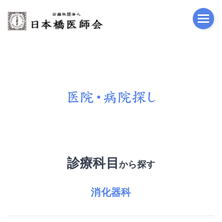
公益
診療科目
から探す
消化器科