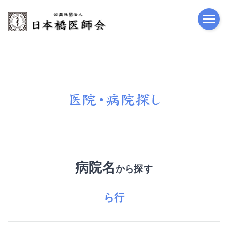
公益
病院名
から探す
ら行