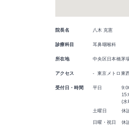
院長名
八木 克憲
診療科目
耳鼻咽喉科
所在地
中央区日本橋茅場町
アクセス
東京メトロ東
受付日・時間
平日
9:
15
(
土曜日
休
日曜・祝日
休