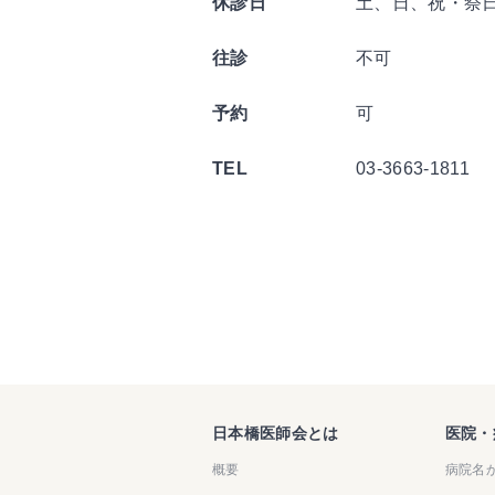
休診日
土、日、祝・祭
往診
不可
予約
可
TEL
03-3663-1811
日本橋医師会とは
医院・
概要
病院名