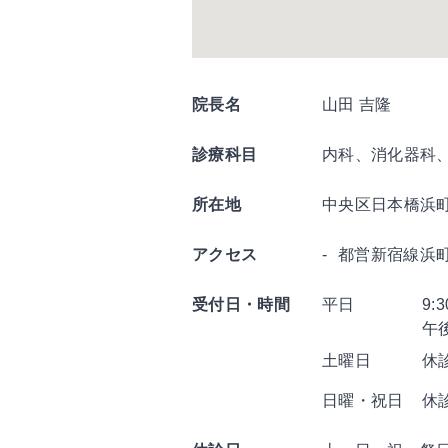
院長名
山田 吉隆
診療科目
内科、消化器科
所在地
中央区日本橋浜
アクセス
都営新宿線浜
受付日・時間
平日
9:
午
土曜日
休
日曜・祝日
休