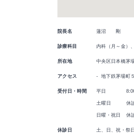
院長名
蓮沼 剛
診療科目
内科（月～金）
所在地
中央区日本橋茅
アクセス
地下鉄茅場町
受付日・時間
平日
8:
土曜日
休
日曜・祝日
休
休診日
土、日、祝・祭