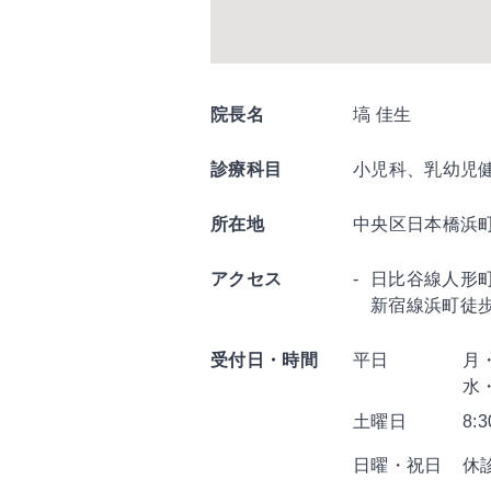
院長名
塙 佳生
診療科目
小児科、乳幼児
所在地
中央区日本橋浜町2
アクセス
日比谷線人形
新宿線浜町徒
受付日・時間
平日
月・
水
土曜日
8:
日曜・祝日
休