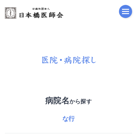
公益
病院名
から探す
な行